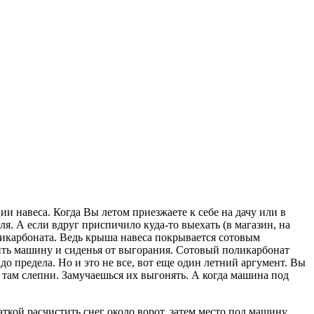
и навеса. Когда Вы летом приезжаете к себе на дачу или в
я. А если вдруг приспичило куда-то выехать (в магазин, на
оликарбоната. Ведь крыша навеса покрывается сотовым
ть машину и сиденья от выгорания. Сотовый поликарбонат
 до предела. Но и это не все, вот еще один летний аргумент. Вы
ие там слепни. Замучаешься их выгонять. А когда машина под
ткой расчистить снег около ворот, затем место под машину,