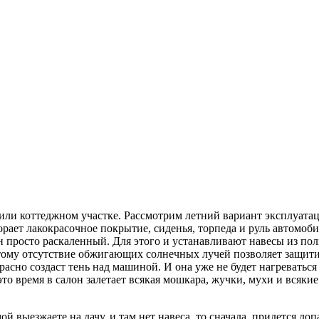
ли коттеджном участке. Рассмотрим летний вариант эксплуатаци
рает лакокрасочное покрытие, сиденья, торпеда и руль автомобил
 он просто раскаленный. Для этого и устанавливают навесы из п
тому отсутствие обжигающих солнечных лучей позволяет защити
красно создаст тень над машиной. И она уже не будет нагреваться
 это время в салон залетает всякая мошкара, жучки, мухи и всяк
выезжаете на дачу, и там нет навеса, то сначала, придется лопа