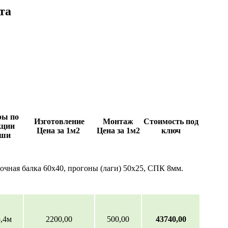
та
ры по
Изготовление
Монтаж
Стоимость под
кции
Цена за 1м2
Цена за 1м2
ключ
ши
очная балка 60х40, прогоны (лаги) 50х25, СПК 8мм.
5,4м
2200,00
500,00
43740,00