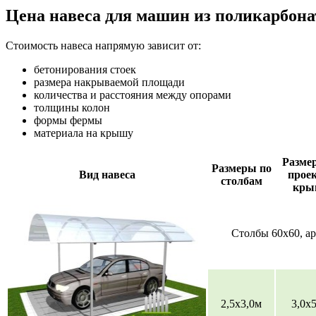
Цена навеса для машин из поликарбона
Стоимость навеса напрямую зависит от:
бетонирования стоек
размера накрываемой площади
количества и расстояния между опорами
толщины колон
формы фермы
материала на крышу
Разме
Размеры по
Вид навеса
прое
столбам
кры
Столбы 60х60, ар
2,5х3,0м
3,0х