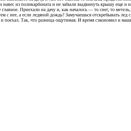
и навес из поликарбоната и не забыли выдвинуть крышу еще и на
 главное. Приехали на дачу и, как началось — то снег, то метель,
ем с нее, а если ледяной дождь? Замучаешься отскребывать лед с
л и поехал. Так, что разница ощутимая. И время сэкономил и маш