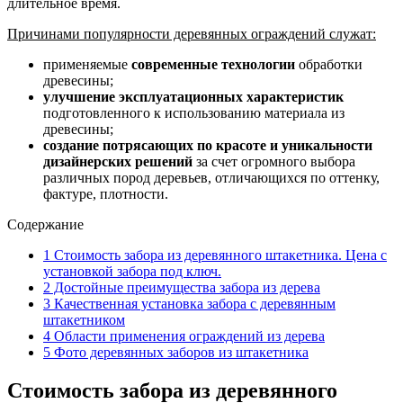
длительное время.
Причинами популярности деревянных ограждений служат:
применяемые
современные технологии
обработки
древесины;
улучшение эксплуатационных характеристик
подготовленного к использованию материала из
древесины;
создание потрясающих по красоте и уникальности
дизайнерских решений
за счет огромного выбора
различных пород деревьев, отличающихся по оттенку,
фактуре, плотности.
Содержание
1
Стоимость забора из деревянного штакетника. Цена с
установкой забора под ключ.
2
Достойные преимущества забора из дерева
3
Качественная установка забора с деревянным
штакетником
4
Области применения ограждений из дерева
5
Фото деревянных заборов из штакетника
Стоимость забора из деревянного