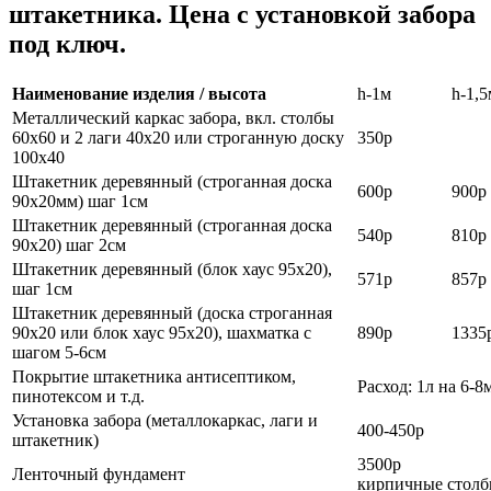
штакетника. Цена с установкой забора
под ключ.
Наименование изделия / высота
h-1м
h-1,5
Металлический каркас забора, вкл. столбы
60х60 и 2 лаги 40х20 или строганную доску
350р
100х40
Штакетник деревянный (строганная доска
600р
900р
90х20мм) шаг 1см
Штакетник деревянный (строганная доска
540р
810р
90х20) шаг 2см
Штакетник деревянный (блок хаус 95х20),
571р
857р
шаг 1см
Штакетник деревянный (доска строганная
90х20 или блок хаус 95х20), шахматка с
890р
1335
шагом 5-6см
Покрытие штакетника антисептиком,
Расход: 1л на 6-8
пинотексом и т.д.
Установка забора (металлокаркас, лаги и
400-450р
штакетник)
3500
Ленточный фундамент
кирпичные стол