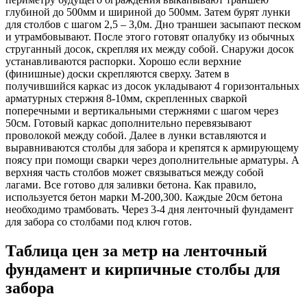
глубиной до 500мм и шириной до 500мм. Затем бурят лунки
для столбов с шагом 2,5 – 3,0м. Дно траншеи засыпают песком
и утрамбовывают. После этого готовят опалубку из обычных
струганный досок, скрепляя их между собой. Снаружи досок
устанавливаются распорки. Хорошо если верхние
(финишные) доски скрепляются сверху. Затем в
получившийся каркас из досок укладывают 4 горизонтальных
арматурных стержня 8-10мм, скрепленных сваркой
поперечными и вертикальными стержнями с шагом через
50см. Готовый каркас дополнительно перевязывают
проволокой между собой. Далее в лунки вставляются и
выравниваются столбы для забора и крепятся к армирующему
поясу при помощи сварки через дополнительные арматуры. А
верхняя часть столбов может связываться между собой
лагами. Все готово для заливки бетона. Как правило,
используется бетон марки М-200,300. Каждые 20см бетона
необходимо трамбовать. Через 3-4 дня ленточный фундамент
для забора со столбами под ключ готов.
Таблица цен за метр на ленточный
фундамент и кирпичные столбы для
забора