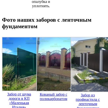
опалубка и
уплотнять.
Фото наших заборов с ленточным
фундаментом
Забор от шума
Кованый забор с
Забор из
дороги в КП
поликарбонатом
профнастила с
«Маленькая
ленточным
Италия»