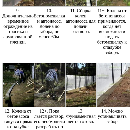
9.
10.
11. Сборка
11+. Колена от
Дополнительное
Бетономешалка
колен
бетононасоса
временное
и автонасос.
автонасоса для
применяются,
ограждение из
Колена до
подачи
когда нет
тросика и
забора, не
раствора.
возможности
армированной
менее 60м.
подать
пленки.
бетомешалку к
опалубке
забора.
12. Колена от
12+. Пока
13.
14. Можно
бетонасоса
льется раствор,
Фундаментная
устанавливать
тянутся прямо
его необходимо
лента готова.
забор
к опалубке.
разгребать по