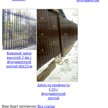
фундаментом
Кованый забор
высотой 2,4м с
фундаментной
лентой 60х25см
Забор из профлиста
С10 с
фундаментной
лентой
Вам будет интересно
Все статьи