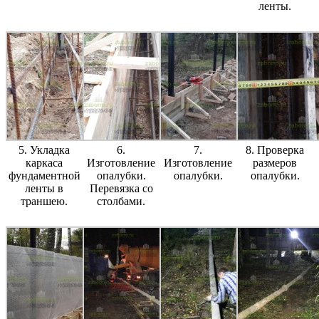
ленты.
5. Укладка
6.
7.
8. Проверка
каркаса
Изготовление
Изготовление
размеров
фундаментной
опалубки.
опалубки.
опалубки.
ленты в
Перевязка со
траншею.
столбами.