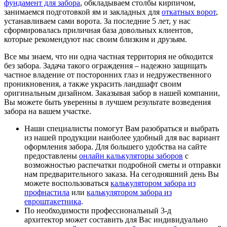
фундамент для забора
, обкладываем столбы кирпичом,
занимаемся подготовкой ям и закладных для
откатных ворот
,
устанавливаем сами ворота. За последние 5 лет, у нас
сформировалась приличная база довольных клиентов,
которые рекомендуют нас своим близким и друзьям.
Все мы знаем, что ни одна частная территория не обходится
без забора. Задача такого ограждения – надежно защищать
частное владение от посторонних глаз и недружественного
проникновения, а также украсить ландшафт своим
оригинальным дизайном. Заказывая забор в нашей компании,
Вы можете быть уверенны в лучшем результате возведения
забора на вашем участке.
Наши специалисты помогут Вам разобраться и выбрать
из нашей продукции наиболее удобный для вас вариант
оформления забора. Для большего удобства на сайте
предоставлены
онлайн калькуляторы заборов
с
возможностью распечатки подробной сметы и отправки
нам предварительного заказа. На сегодняшний день Вы
можете воспользоваться
калькулятором забора из
профнастила
или
калькулятором забора из
евроштакетника
.
По необходимости профессиональный 3-д
архитектор может составить для Вас индивидуально