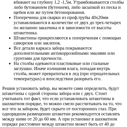
вбивают на глубину 1,2 -1,5м. Утрамбовываются столбы
либо бутованием (бутением), либо засыпкой из песка и
щебня или же путем бетонирования.
Поперечины для сварки из проф.трубы 40х20мм
устанавливаются в количестве от двух до трех-четырех
по желанию заказчика и в зависимости от высоты
штакетника.
Штакетины прикрепляются к поперечинам с помощью
саморезов или заклепок.
Все детали каркаса забора покрываются
дополнительными антикоррозийными эмалями или
грунтами для прочности.
На столбы одеваются пластиковые или стальные
заглушки. Иначе излишняя влага, попадая внутрь
столба, может превратиться в лед (при отрицательных
температурах) и впоследствии разорвать его.
Решив установить забор, вы можете сами определить, будут
штакетины с одной стороны забора или с двух. Стоит
учитывать тот факт, что если устанавливать штакетины в
шахматном порядке, то можно смело рассчитывать на то, что
все что за забором, будет скрыто от посторонних глаз. При
однорядном размещении штакетин рекомендуется оставлять
между ними от 20 до 60 мм. А при установке в шахматном
порядке расстояние между штакетин может быть от 40 до