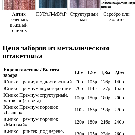
Антик
ПУРАЛ-МУАР
Структурный
Серебро или
зеленый,
мат
Золото
красный
оттенок
Цена заборов из металлического
штакетника
Евроштакетник / Высота
1,0м
1,5м
1,8м
2,0м
забора
Юникс Премиум односторонний
70р
105р
126р
140р
Юникс Премиум двухсторонний
76р
114р
137р
152р
Юникс Премиум структурный,
100р
150р
180р
200р
матовый (2 цвета)
Юникс Премиум порошок
110р
165р
198р
220р
«Глянец»
Юникс Премиум порошок
120р
180р
216р
240р
«Матовый»
Юникс Принтек (под дерево,
130р
195р
234р
260р