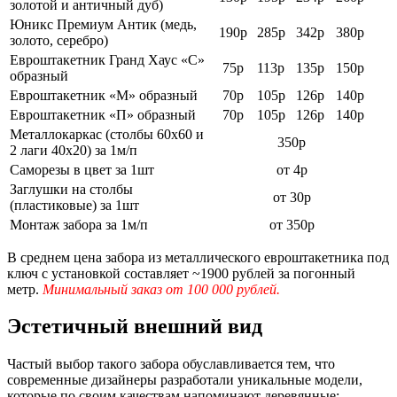
золотой и античный дуб)
Юникс Премиум Антик (медь,
190р
285р
342р
380р
золото, серебро)
Евроштакетник Гранд Хаус «С»
75р
113р
135р
150р
образный
Евроштакетник «М» образный
70р
105р
126р
140р
Евроштакетник «П» образный
70р
105р
126р
140р
Металлокаркас (столбы 60х60 и
350р
2 лаги 40х20) за 1м/п
Саморезы в цвет за 1шт
от 4р
Заглушки на столбы
от 30р
(пластиковые) за 1шт
Монтаж забора за 1м/п
от 350р
В среднем цена забора из металлического евроштакетника под
ключ с установкой составляет ~1900 рублей за погонный
метр.
Минимальный заказ от 100 000 рублей.
Эстетичный внешний вид
Частый выбор такого забора обуславливается тем, что
современные дизайнеры разработали уникальные модели,
которые по своим качествам напоминают деревянные: