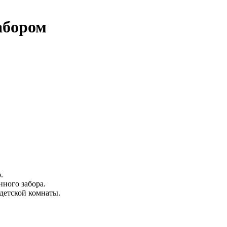
абором
.
нного забора.
детской комнаты.