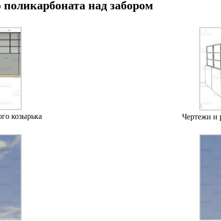
о поликарбоната над забором
го козырька
Чертежи и 