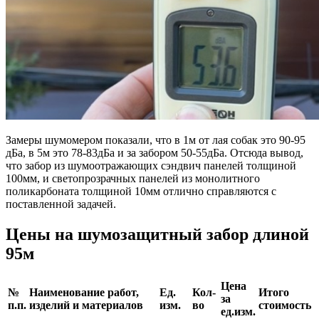
Замеры шумомером показали, что в 1м от лая собак это 90-95
дБа, в 5м это 78-83дБа и за забором 50-55дБа. Отсюда вывод,
что забор из шумоотражающих сэндвич панелей толщиной
100мм, и светопрозрачных панелей из монолитного
поликарбоната толщиной 10мм отлично справляются с
поставленной задачей.
Цены на шумозащитный забор длиной
95м
Цена
№
Наименование работ,
Ед.
Кол-
Итого
за
п.п.
изделий и материалов
изм.
во
стоимость
ед.изм.