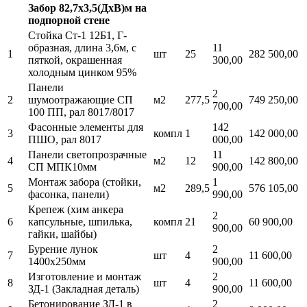
Забор 82,7х3,5(ДхВ)м на
подпорной стене
Стойка Ст-1 12Б1, Г-
образная, длина 3,6м, с
11
1
шт
25
282 500,00
пяткой, окрашенная
300,00
холодным цинком 95%
Панели
2
2
шумоотражающие СП
м2
277,5
749 250,00
700,00
100 ПП, рал 8017/8017
Фасонные элементы для
142
3
компл
1
142 000,00
ПШО, рал 8017
000,00
Панели светопрозрачные
11
4
м2
12
142 800,00
СП МПК10мм
900,00
Монтаж забора (стойки,
1
5
м2
289,5
576 105,00
фасонка, панели)
990,00
Крепеж (хим анкера
2
6
капсульные, шпилька,
компл
21
60 900,00
900,00
гайки, шайбы)
Бурение лунок
2
7
шт
4
11 600,00
1400х250мм
900,00
Изготовление и монтаж
2
8
шт
4
11 600,00
ЗД-1 (Закладная деталь)
900,00
Бетонирование ЗД-1 в
2