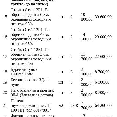
грунте (до калитки)
Стойка Ст-1 12Б1, Г-
образная, длина 6,3м,
19
15
шт
2
39 600,00
окрашенная холодным
800,00
цинком 95%
Стойка Ст-1 12Б1, Г-
образная, длина 4,6м,
14
16
шт
2
29 000,00
окрашенная холодным
500,00
цинком 95%
Стойка Ст-1 12Б1, Г-
образная, длина 3,6м,
11
17
шт
2
22 600,00
окрашенная холодным
300,00
цинком 95%
Бурение лунок
2
18
шт
3
8 700,00
1400х250мм
900,00
Бетонирование ЗД-1 в
2
19
шт
3
6 000,00
лунки
000,00
Изготовление и монтаж
2
20
шт
3
8 700,00
ЗД-1 (Закладная деталь)
900,00
Панели
2
21
шумоотражающие СП
м2
23,8
64 260,00
700,00
100 ПП, рал 8017/8017
Фасонные элементы для
13