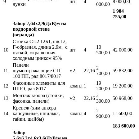
9
шт
4
8 000,00
лунки
000,00
1 984
755,00
Забор 7,64х2,9(ДхВ)м на
подпорной стене
(веранда)
Стойка Ст-2 12Б1, шв.12,
Г-образная, длина 2,9м, с
10
10
шт
4
42 000,00
пяткой, окрашенная
500,00
холодным цинком 95%
Панели
2
11
шумоотражающие СП
м2
22,16
59 832,00
700,00
100 ПП, рал 8017/8017
Фасонные элементы для
19
12
компл
1
19 200,00
ПШО, рал 8017
200,00
Монтаж забора (стойки,
2
13
м2
22,16
50 968,00
фасонка, панели)
300,00
Крепеж (хим анкера
2
14
капсульные, шпилька,
компл
4
11 600,00
900,00
гайки, шайбы)
183 600,00
Забор
5,6х6,3х4,6х3,6(ДхВ)м на